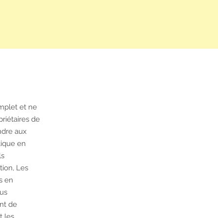
mplet et ne
priétaires de
ondre aux
tique en
ls
ation, Les
es en
ous
nt de
t les