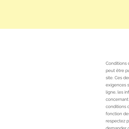
Conditions 
peut être pu
site. Ces d
exigences s
ligne, les i
concernant l
conditions d
fonction de
respectez p
demander co