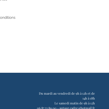
onditions
Du mardi au vendredi de 9h à 12h et de
14h à 18h
Le samedi matin de 9h à 12h
06 87 53 89 00 -
autour.cadre@hotmail.fr