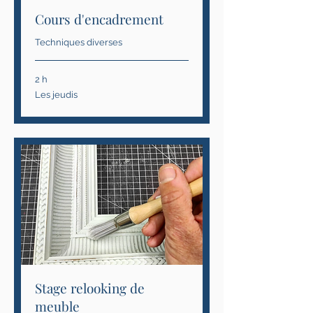
Cours d'encadrement
Techniques diverses
2 h
Les
Les jeudis
jeudis
Stage relooking de
meuble