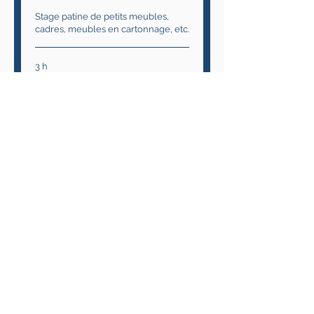
Stage patine de petits meubles,
cadres, meubles en cartonnage, etc.
3 h
0687538900
0687538900
Formation
professionnelle