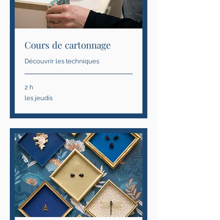
Cours de cartonnage
Découvrir les techniques
2 h
les
les jeudis
jeudis