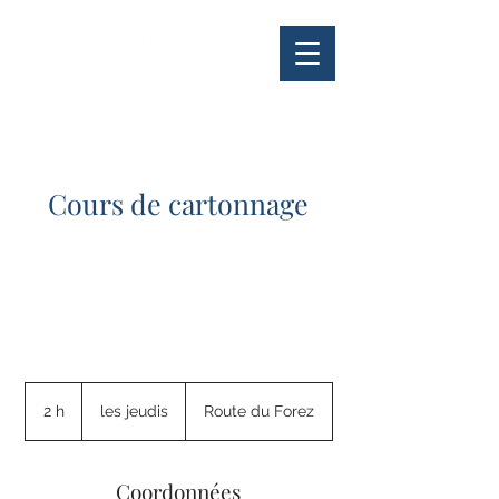
Cours de cartonnage
les
jeudis
2 h
2
les jeudis
Route du Forez
h
Coordonnées